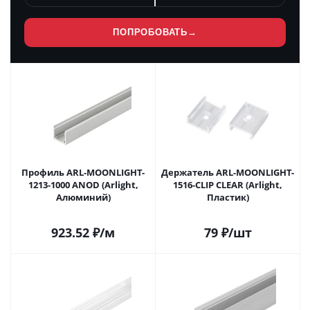
ПОПРОБОВАТЬ
→
Профиль ARL-MOONLIGHT-
Держатель ARL-MOONLIGHT-
1213-1000 ANOD (Arlight,
1516-CLIP CLEAR (Arlight,
Алюминий)
Пластик)
923.52
₽
/м
79
₽
/шт