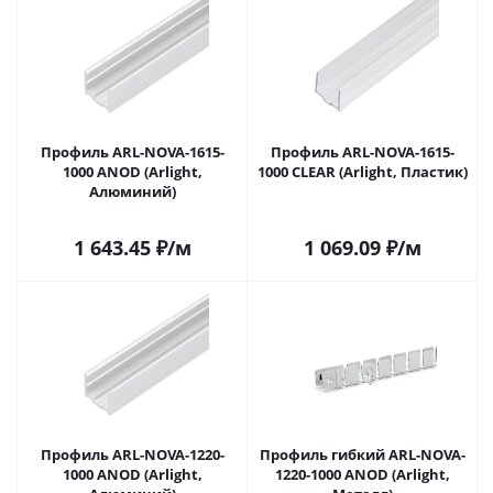
Профиль ARL-NOVA-1615-
Профиль ARL-NOVA-1615-
1000 ANOD (Arlight,
1000 CLEAR (Arlight, Пластик)
Алюминий)
1 643.45
₽
/м
1 069.09
₽
/м
Профиль ARL-NOVA-1220-
Профиль гибкий ARL-NOVA-
1000 ANOD (Arlight,
1220-1000 ANOD (Arlight,