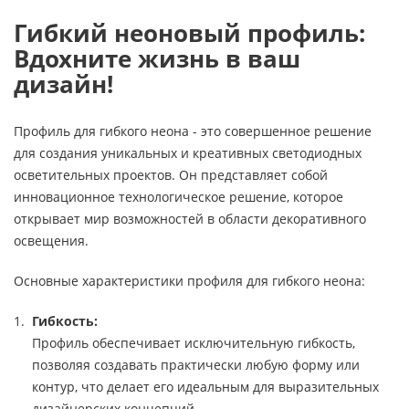
Гибкий неоновый профиль:
Вдохните жизнь в ваш
дизайн!
Профиль для гибкого неона - это совершенное решение
для создания уникальных и креативных светодиодных
осветительных проектов. Он представляет собой
инновационное технологическое решение, которое
открывает мир возможностей в области декоративного
освещения.
Основные характеристики профиля для гибкого неона:
Гибкость:
Профиль обеспечивает исключительную гибкость,
позволяя создавать практически любую форму или
контур, что делает его идеальным для выразительных
дизайнерских концепций.