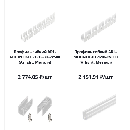
Профиль гибкий ARL-
Профиль гибкий ARL-
MOONLIGHT-1515-3D-2x500
MOONLIGHT-1206-2x500
(Arlight, Металл)
(Arlight, Металл)
2 774.05
₽
/шт
2 151.91
₽
/шт