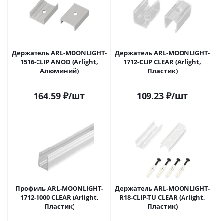
Держатель ARL-MOONLIGHT-
Держатель ARL-MOONLIGHT-
1516-CLIP ANOD (Arlight,
1712-CLIP CLEAR (Arlight,
Алюминий)
Пластик)
164.59
₽
/шт
109.23
₽
/шт
Профиль ARL-MOONLIGHT-
Держатель ARL-MOONLIGHT-
1712-1000 CLEAR (Arlight,
R18-CLIP-TU CLEAR (Arlight,
Пластик)
Пластик)