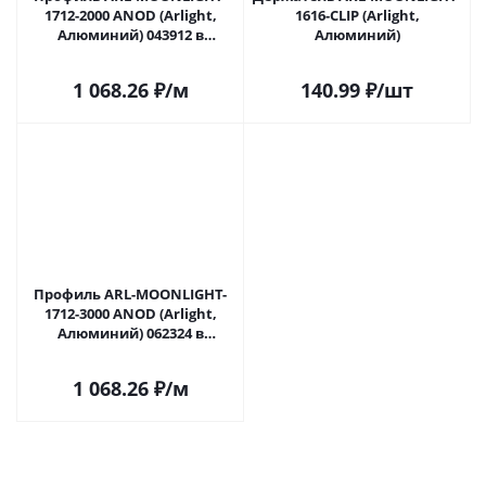
1712-2000 ANOD (Arlight,
1616-CLIP (Arlight,
Алюминий) 043912 в
Алюминий)
Липецке
1 068.26
₽
/м
140.99
₽
/шт
Профиль ARL-MOONLIGHT-
1712-3000 ANOD (Arlight,
Алюминий) 062324 в
Липецке
1 068.26
₽
/м