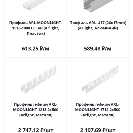
Профиль ARL-MOONLIGHT-
Профиль ARL-U17 (26x17mm)
1516-1000 CLEAR (Arlight,
(Arlight, Алюминий)
Пластик)
613.25
₽
/м
589.48
₽
/м
Профиль гибкий ARL-
Профиль гибкий ARL-
MOONLIGHT-1213-2x500
MOONLIGHT-1712-2x500
(Arlight, Металл)
(Arlight, Металл)
2 747.12
₽
/шт
2 197.69
₽
/шт