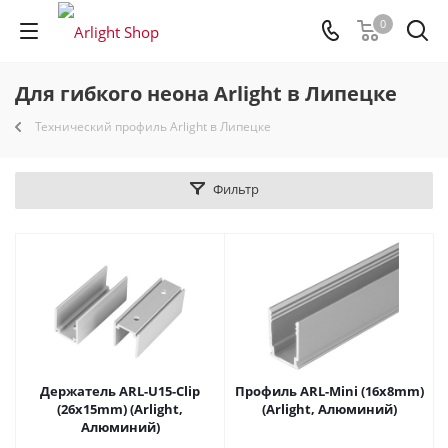
0
Для гибкого неона Arlight в Липецке
Технический профиль Arlight в Липецке
Фильтр
Держатель ARL-U15-Clip
Профиль ARL-Mini (16x8mm)
(26x15mm) (Arlight,
(Arlight, Алюминий)
Алюминий)