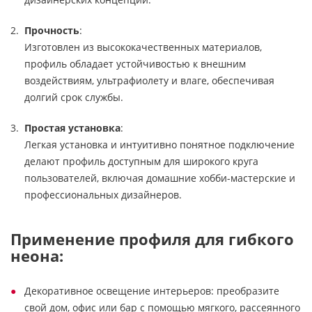
Прочность
:
Изготовлен из высококачественных материалов,
профиль обладает устойчивостью к внешним
воздействиям, ультрафиолету и влаге, обеспечивая
долгий срок службы.
Простая установка
:
Легкая установка и интуитивно понятное подключение
делают профиль доступным для широкого круга
пользователей, включая домашние хобби-мастерские и
профессиональных дизайнеров.
Применение профиля для гибкого
неона:
Декоративное освещение интерьеров: преобразите
свой дом, офис или бар с помощью мягкого, рассеянного