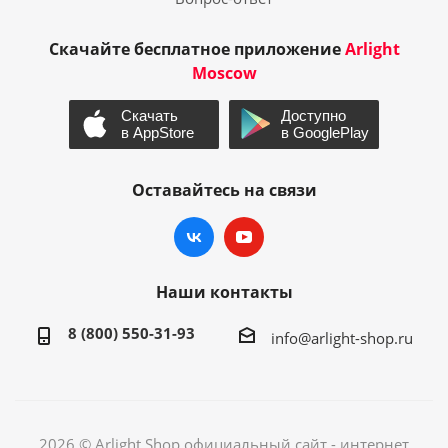
Скачайте бесплатное приложение
Arlight
Moscow
Оставайтесь на связи
Наши контакты
8 (800) 550-31-93
info@arlight-shop.ru
2026 © Arlight Shop официальный сайт - интернет