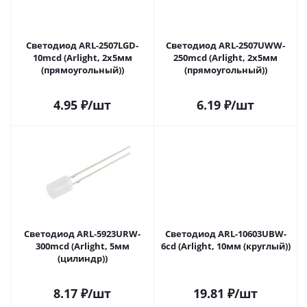
Светодиод ARL-2507LGD-
Светодиод ARL-2507UWW-
10mcd (Arlight, 2x5мм
250mcd (Arlight, 2x5мм
(прямоугольный))
(прямоугольный))
4.95
₽
/шт
6.19
₽
/шт
Светодиод ARL-5923URW-
Светодиод ARL-10603UBW-
300mcd (Arlight, 5мм
6cd (Arlight, 10мм (круглый))
(цилиндр))
8.17
₽
/шт
19.81
₽
/шт