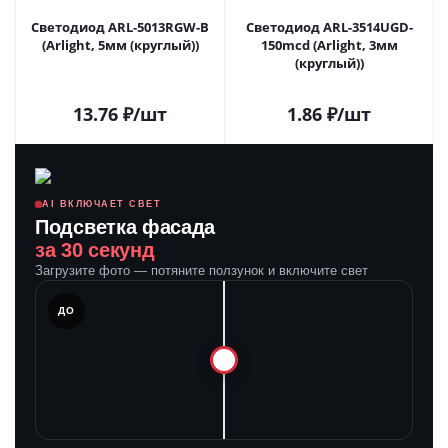
Светодиод ARL-5013RGW-B
Светодиод ARL-3514UGD-
(Arlight, 5мм (круглый))
150mcd (Arlight, 3мм
(круглый))
13.76
₽
/шт
1.86
₽
/шт
AI ВКЛЮЧАЕТ СВЕТ
Подсветка фасада
за 30 секунд
Загрузите фото — потяните ползунок и включите свет
ЛЕ
ДО