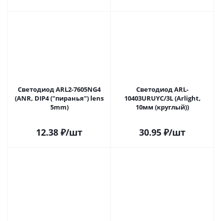
Светодиод ARL2-7605NG4
Светодиод ARL-
(ANR, DIP4 ("пиранья") lens
10403URUYC/3L (Arlight,
5mm)
10мм (круглый))
12.38
₽
/шт
30.95
₽
/шт