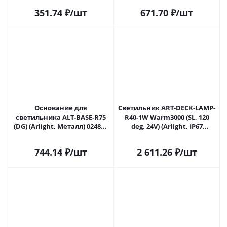
351.74
₽
/шт
671.70
₽
/шт
Основание для
Светильник ART-DECK-LAMP-
светильника ALT-BASE-R75
R40-1W Warm3000 (SL, 120
(DG) (Arlight, Металл) 024890
deg, 24V) (Arlight, IP67
в Липецке
Металл, 3 года) 024925(1) в
Липецке
744.14
₽
/шт
2 611.26
₽
/шт