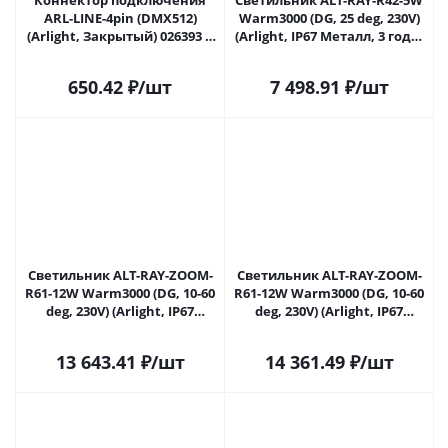
Коннектор подключения
Светильник ALT-RAY-R42-5W
ARL-LINE-4pin (DMX512)
Warm3000 (DG, 25 deg, 230V)
(Arlight, Закрытый) 026393 в
(Arlight, IP67 Металл, 3 года)
Липецке
026446 в Липецке
650.42
₽
/шт
7 498.91
₽
/шт
Светильник ALT-RAY-ZOOM-
Светильник ALT-RAY-ZOOM-
R61-12W Warm3000 (DG, 10-60
R61-12W Warm3000 (DG, 10-60
deg, 230V) (Arlight, IP67
deg, 230V) (Arlight, IP67
Металл, 3 года) 026447 в
Металл, 3 года) 026447(2) в
Липецке
Липецке
13 643.41
₽
/шт
14 361.49
₽
/шт