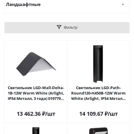
Ландшафтные
Фильтр
Светильник LGD-Wall-Delta-
Светильник LGD-Path-
1B-12W Warm White (Arlight,
Round120-H450B-12W Warm
IP54 Металл, 3 года) 019779 в
White (Arlight, IP54 Металл,
Липецке
3 года) 020336 в Липецке
13 462.36
₽
/шт
14 109.67
₽
/шт