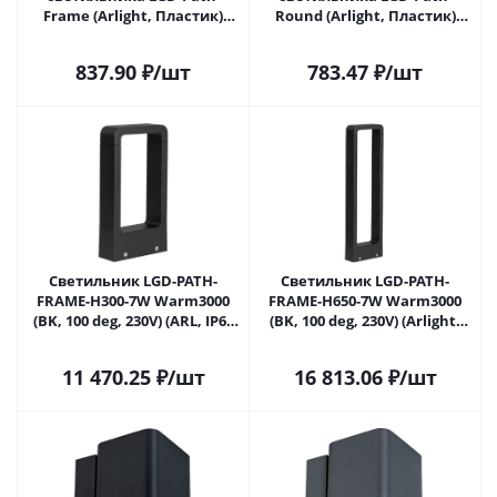
Frame (Arlight, Пластик)
Round (Arlight, Пластик)
021905(1) в Липецке
021906 в Липецке
837.90
₽
/шт
783.47
₽
/шт
Светильник LGD-PATH-
Светильник LGD-PATH-
FRAME-H300-7W Warm3000
FRAME-H650-7W Warm3000
(BK, 100 deg, 230V) (ARL, IP65
(BK, 100 deg, 230V) (Arlight,
Металл, 3 года) (Arlight, IP65
IP65 Металл, 3 года) 021929(1)
Металл, 3 года) 021928(1) в
в Липецке
11 470.25
₽
/шт
16 813.06
₽
/шт
Липецке