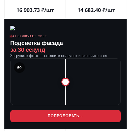
3 года) 020349 в Липецке
(Arlight, IP65 Металл, 3 года)
020397(1) в Липецке
16 903.73
₽
/шт
14 682.40
₽
/шт
AI ВКЛЮЧАЕТ СВЕТ
Подсветка фасада
за 30 секунд
Загрузите фото — потяните ползунок и включите свет
ЛЕ
ДО
ПОПРОБОВАТЬ
→