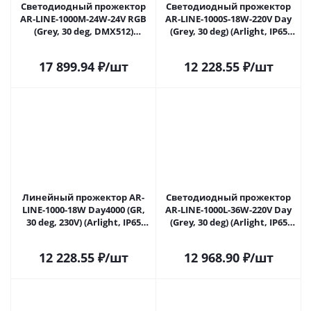
Светодиодный прожектор
Светодиодный прожектор
AR-LINE-1000M-24W-24V RGB
AR-LINE-1000S-18W-220V Day
(Grey, 30 deg, DMX512)
(Grey, 30 deg) (Arlight, IP65
(Arlight, Закрытый) 023624 в
Металл, 3 года) 024299 в
Липецке
Липецке
17 899.94
₽
/шт
12 228.55
₽
/шт
Линейный прожектор AR-
Светодиодный прожектор
LINE-1000-18W Day4000 (GR,
AR-LINE-1000L-36W-220V Day
30 deg, 230V) (Arlight, IP65
(Grey, 30 deg) (Arlight, IP65
Металл, 3 года) 024299(1) в
Металл, 3 года) 024305 в
Липецке
Липецке
12 228.55
₽
/шт
12 968.90
₽
/шт