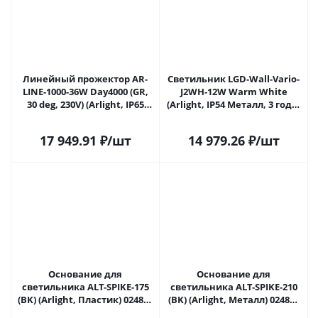
Линейный прожектор AR-
Светильник LGD-Wall-Vario-
LINE-1000-36W Day4000 (GR,
J2WH-12W Warm White
30 deg, 230V) (Arlight, IP65
(Arlight, IP54 Металл, 3 года)
Металл, 3 года) 024305(1) в
024391 в Липецке
Липецке
17 949.91
₽
/шт
14 979.26
₽
/шт
Основание для
Основание для
светильника ALT-SPIKE-175
светильника ALT-SPIKE-210
(BK) (Arlight, Пластик) 024888
(BK) (Arlight, Металл) 024889
в Липецке
в Липецке