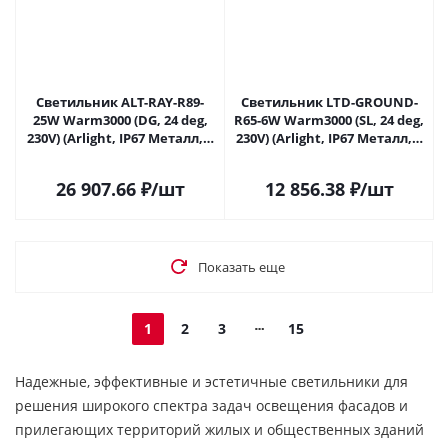
Светильник ALT-RAY-R89-
Светильник LTD-GROUND-
25W Warm3000 (DG, 24 deg,
R65-6W Warm3000 (SL, 24 deg,
230V) (Arlight, IP67 Металл, 3
230V) (Arlight, IP67 Металл, 3
года) 026448 в Липецке
года) 026449 в Липецке
26 907.66
₽
/шт
12 856.38
₽
/шт
Показать еще
1
2
3
15
Надежные, эффективные и эстетичные светильники для
решения широкого спектра задач освещения фасадов и
прилегающих территорий жилых и общественных зданий