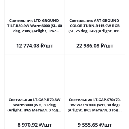
Светильник LTD-GROUND-
Светильник ART-GROUND-
TILT-R80-9W Warm3000 (SL, 60
COLOR-TURN-R115-9W RGB
deg, 230V) (Arlight, IP67
(SL, 25 deg, 24V) (Arlight, IP67
Металл, 3 года) 024950 в
Металл, 3 года) 024961 в
Липецке
Липецке
12 774.08
₽
/шт
22 986.08
₽
/шт
Светильник LT-GAP-R70-3W
Светильник LT-GAP-S70x70-
Warm3000 (WH, 30 deg)
3W Warm3000 (WH, 30 deg)
(Arlight, IP65 Металл, 3 года)
(Arlight, IP65 Металл, 3 года)
025737 в Липецке
025738 в Липецке
8 970.92
₽
/шт
9 555.65
₽
/шт