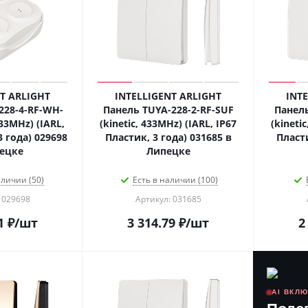
T ARLIGHT
INTELLIGENT ARLIGHT
INT
228-4-RF-WH-
Панель TUYA-228-2-RF-SUF
Панель
433MHz) (IARL,
(kinetic, 433MHz) (IARL, IP67
(kineti
3 года) 029698
Пластик, 3 года) 031685 в
Пласти
ецке
Липецке
аличии (50)
Есть в наличии (100)
 029698
Артикул: 031685
1
₽
/шт
3 314.79
₽
/шт
2
AI ВКЛ