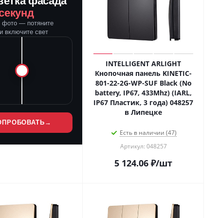
ветка фасада
 секунд
е фото — потяните
и включите свет
INTELLIGENT ARLIGHT
Кнопочная панель KINETIC-
801-22-2G-WP-SUF Black (No
battery, IP67, 433Mhz) (IARL,
IP67 Пластик, 3 года) 048257
в Липецке
ОПРОБОВАТЬ
→
Есть в наличии (47)
Артикул: 048257
5 124.06
₽
/шт