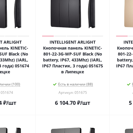
T ARLIGHT
INTELLIGENT ARLIGHT
INT
ель KINETIC-
Кнопочная панель KINETIC-
Кнопоч
SUF Black (No
801-22-3G-WP-SUF Black (No
801-22
433Mhz) (IARL,
battery, IP67, 433Mhz) (IARL,
battery
3 года) 051674
IP67 Пластик, 3 года) 051675
IP67 Пл
ецке
в Липецке
личии (100)
Есть в наличии (88)
 051674
Артикул: 051675
4
₽
/шт
6 104.70
₽
/шт
5