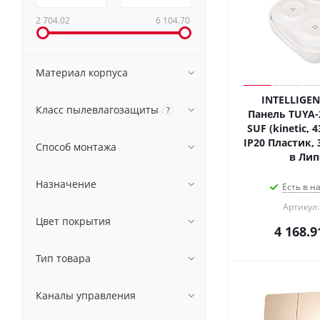
2 704.02
6 104.70
Материал корпуса
INTELLIGEN
Класс пылевлагозащиты
?
Панель TUYA-
SUF (kinetic, 
IP20 Пластик, 
Способ монтажа
в Лип
Назначение
Есть в н
Артикул:
Цвет покрытия
4 168.9
Тип товара
Каналы управления