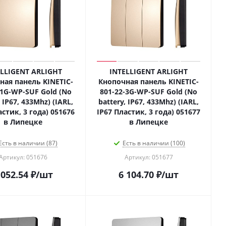
ELLIGENT ARLIGHT
INTELLIGENT ARLIGHT
ная панель KINETIC-
Кнопочная панель KINETIC-
-1G-WP-SUF Gold (No
801-22-3G-WP-SUF Gold (No
, IP67, 433Mhz) (IARL,
battery, IP67, 433Mhz) (IARL,
астик, 3 года) 051676
IP67 Пластик, 3 года) 051677
в Липецке
в Липецке
Есть в наличии (87)
Есть в наличии (100)
Артикул: 051676
Артикул: 051677
 052.54
₽
/шт
6 104.70
₽
/шт