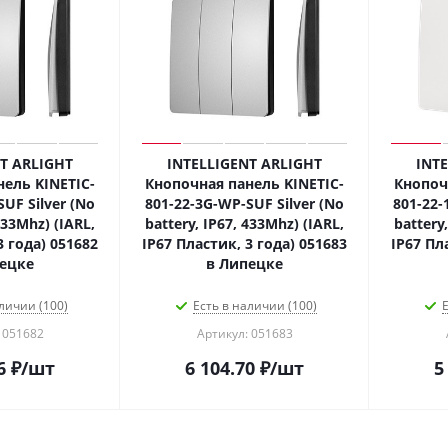
T ARLIGHT
INTELLIGENT ARLIGHT
INT
ель KINETIC-
Кнопочная панель KINETIC-
Кнопоч
UF Silver (No
801-22-3G-WP-SUF Silver (No
801-22-
433Mhz) (IARL,
battery, IP67, 433Mhz) (IARL,
battery
3 года) 051682
IP67 Пластик, 3 года) 051683
IP67 Пл
ецке
в Липецке
личии (100)
Есть в наличии (100)
Е
 051682
Артикул: 051683
6
₽
/шт
6 104.70
₽
/шт
5