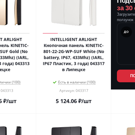
Подс
за 30
Загрузит
ползунок 
ПОСЛЕ
ДО
T ARLIGHT
INTELLIGENT ARLIGHT
ель KINETIC-
Кнопочная панель KINETIC-
SUF Gold (No
801-22-2G-WP-SUF White (No
433Mhz) (IARL,
battery, IP67, 433Mhz) (IARL,
3 года) 043313
IP67 Пластик, 3 года) 043317
ецке
в Липецке
П
личии (100)
Есть в наличии (100)
 043313
Артикул: 043317
6
₽
/шт
5 124.06
₽
/шт