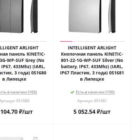
ELLIGENT ARLIGHT
INTELLIGENT ARLIGHT
ная панель KINETIC-
Кнопочная панель KINETIC-
-3G-WP-SUF Grey (No
801-22-1G-WP-SUF Silver (No
, IP67, 433Mhz) (IARL,
battery, IP67, 433Mhz) (IARL,
астик, 3 года) 051680
IP67 Пластик, 3 года) 051681
в Липецке
в Липецке
сть в наличии (100)
Есть в наличии (100)
Артикул: 051680
Артикул: 051681
 104.70
₽
/шт
5 052.54
₽
/шт