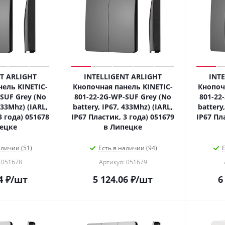
T ARLIGHT
INTELLIGENT ARLIGHT
INT
ель KINETIC-
Кнопочная панель KINETIC-
Кнопоч
SUF Grey (No
801-22-2G-WP-SUF Grey (No
801-22
433Mhz) (IARL,
battery, IP67, 433Mhz) (IARL,
battery
3 года) 051678
IP67 Пластик, 3 года) 051679
IP67 Пл
ецке
в Липецке
аличии (51)
Есть в наличии (94)
Е
 051678
Артикул: 051679
4
₽
/шт
5 124.06
₽
/шт
6