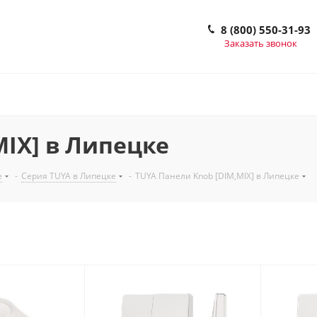
8 (800) 550-31-93
Заказать звонок
MIX] в Липецке
е
-
Серия TUYA в Липецке
-
TUYA Панели Knob [DIM,MIX] в Липецке