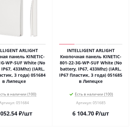
ELLIGENT ARLIGHT
INTELLIGENT ARLIGHT
ная панель KINETIC-
Кнопочная панель KINETIC-
1G-WP-SUF White (No
801-22-3G-WP-SUF White (No
, IP67, 433Mhz) (IARL,
battery, IP67, 433Mhz) (IARL,
астик, 3 года) 051684
IP67 Пластик, 3 года) 051685
в Липецке
в Липецке
сть в наличии (100)
Есть в наличии (100)
Артикул: 051684
Артикул: 051685
 052.54
₽
/шт
6 104.70
₽
/шт