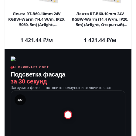
Лента RT-B60-10mm 24V
Лента RT-B60-10mm 24V
RGBW-Warm (14.4 W/m, IP20,
RGBW-Warm (14.4 W/m, IP20,
5060, 5m) (Arlight,
5m) (Arlight, Открытый)
Открытый) 018327(2) в
018327(3) в Липецке
Липецке
1 421.44
₽
/м
1 421.44
₽
/м
AI ВКЛЮЧАЕТ СВЕТ
Подсветка фасада
за 30 секунд
Загрузите фото — потяните ползунок и включите свет
ЛЕ
ДО