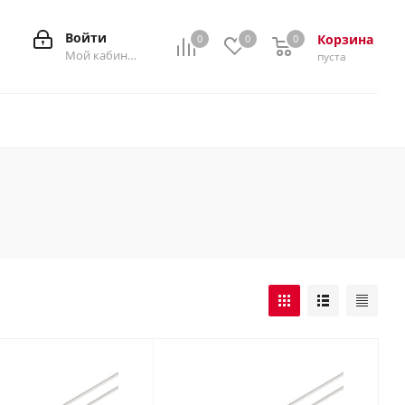
Войти
Корзина
0
0
0
0
Мой кабинет
пуста