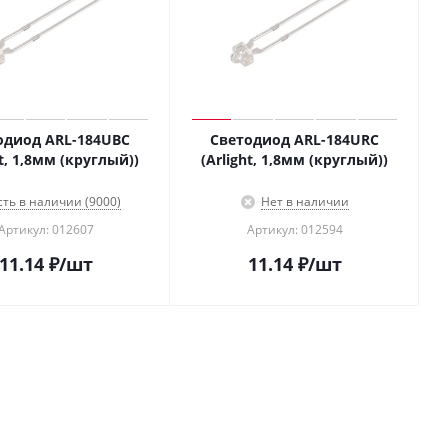
одиод ARL-184UBC
Светодиод ARL-184URC
ht, 1,8мм (круглый))
(Arlight, 1,8мм (круглый))
сть в наличии (9000)
Нет в наличии
Артикул: 012607
Артикул: 012594
11.14
₽
/шт
11.14
₽
/шт