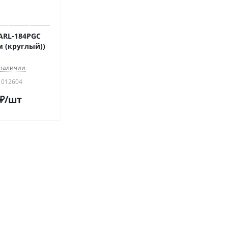
ARL-184PGC
мм (круглый))
 наличии
 012604
₽
/шт