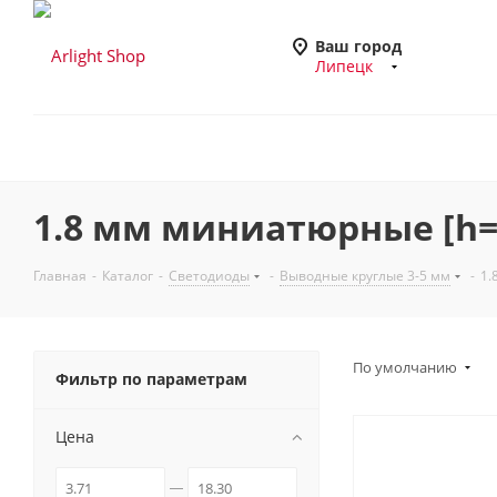
Ваш город
Липецк
1.8 мм миниатюрные [h=
Главная
-
Каталог
-
Светодиоды
-
Выводные круглые 3-5 мм
-
1.
По умолчанию
Фильтр по параметрам
Цена