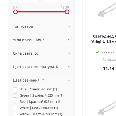
3.71
18.30
Тип товара
Светодиод 
Угол излучения, °
(Arlight, 1,8
Есть в на
Сила света, cd
Артикул:
Цветовая температура, K
11.14
Цвет свечения
?
Blue | Синий 470 nm (
1
)
Green | Зелёный 525 nm (
1
)
Red | Красный 625 nm (
1
)
White | Белый 6000 K (
1
)
Yellow | Жёлтый 590 nm (
1
)