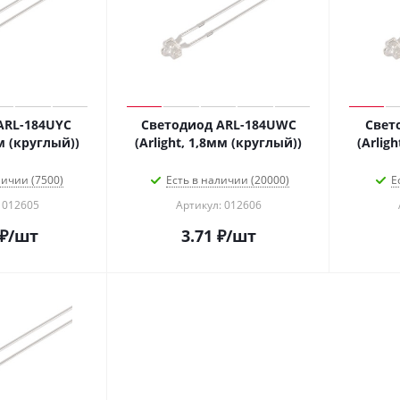
ARL-184UYC
Светодиод ARL-184UWC
Свет
мм (круглый))
(Arlight, 1,8мм (круглый))
(Arlig
личии (7500)
Есть в наличии (20000)
Е
 012605
Артикул: 012606
₽
/шт
3.71
₽
/шт