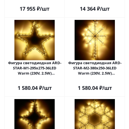
Липецке
Липецке
17 955
₽
/шт
14 364
₽
/шт
Фигура cветодиодная ARD-
Фигура cветодиодная ARD-
STAR-M1-295x275-36LED
STAR-M2-380x250-36LED
Warm (230V, 2.5W)
Warm (230V, 2.5W)
(Ardecoled, IP65) 025312 в
(Ardecoled, IP65) 025313 в
Липецке
Липецке
1 580.04
₽
/шт
1 580.04
₽
/шт