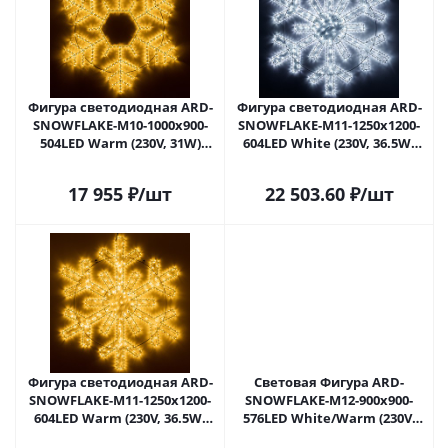
Фигура светодиодная ARD-
Фигура светодиодная ARD-
SNOWFLAKE-M10-1000x900-
SNOWFLAKE-M11-1250x1200-
504LED Warm (230V, 31W)
604LED White (230V, 36.5W)
(Ardecoled, IP65) 034259 в
(Ardecoled, IP65) 034260 в
Липецке
Липецке
17 955
₽
/шт
22 503.60
₽
/шт
Фигура светодиодная ARD-
Световая Фигура ARD-
SNOWFLAKE-M11-1250x1200-
SNOWFLAKE-M12-900x900-
604LED Warm (230V, 36.5W)
576LED White/Warm (230V,
(Ardecoled, IP65) 034261 в
36W) (Ardecoled, IP65) 034262