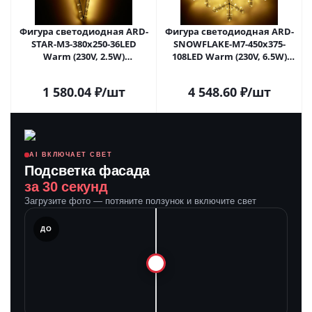
Фигура cветодиодная ARD-
Фигура cветодиодная ARD-
STAR-M3-380x250-36LED
SNOWFLAKE-M7-450x375-
Warm (230V, 2.5W)
108LED Warm (230V, 6.5W)
(Ardecoled, IP65) 025314 в
(Ardecoled, IP65) 025315 в
Липецке
Липецке
1 580.04
₽
/шт
4 548.60
₽
/шт
AI ВКЛЮЧАЕТ СВЕТ
Подсветка фасада
за 30 секунд
Загрузите фото — потяните ползунок и включите свет
ЛЕ
ДО