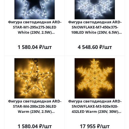
Фигура cветодиодная ARD-
Фигура светодиодная ARD-
STAR-M1-295x275-36LED
SNOWFLAKE-M7-450x375-
White (230V, 2.5W)
108LED White (230V, 6.5W)
(Ardecoled, IP65) 034248 в
(Ardecoled, IP65) 034249 в
Липецке
Липецке
1 580.04
₽
/шт
4 548.60
₽
/шт
Фигура светодиодная ARD-
Фигура светодиодная ARD-
STAR-M4-200x220-36LED
SNOWFLAKE-M3-920x920-
Warm (230V, 2.5W)
432LED Warm (230V, 30W)
(Ardecoled, IP65) 034250 в
(Ardecoled, IP65) 034251 в
Липецке
Липецке
1 580.04
₽
/шт
17 955
₽
/шт