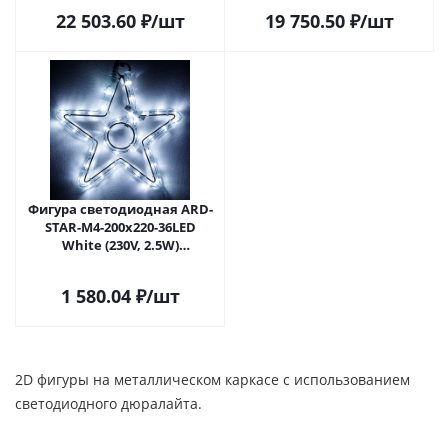
Липецке
в Липецке
22 503.60
₽
/шт
19 750.50
₽
/шт
Фигура светодиодная ARD-
STAR-M4-200x220-36LED
White (230V, 2.5W)
(Ardecoled, IP65) 034263 в
Липецке
1 580.04
₽
/шт
2D фигуры на металлическом каркасе с использованием
светодиодного дюралайта.