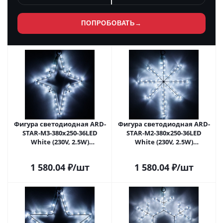
ПОПРОБОВАТЬ
→
Фигура cветодиодная ARD-
Фигура cветодиодная ARD-
STAR-M3-380x250-36LED
STAR-M2-380x250-36LED
White (230V, 2.5W)
White (230V, 2.5W)
(Ardecoled, IP65) 034246 в
(Ardecoled, IP65) 034247 в
Липецке
Липецке
1 580.04
₽
/шт
1 580.04
₽
/шт