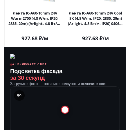
Лента IC-A60-10mm 24V
Лента IC-A60-10mm 24V Cool
Warm2700 (4.8 W/m, IP20,
8K (4.8 W/m, IP20, 2835, 20m)
2835, 20m) (Arlight, 4.8 Вт/м,
(Arlight, 4.8 Вт/м, IP20) 040665
IP20) 040671 в Липецке
в Липецке
927.68
₽
/м
927.68
₽
/м
AI ВКЛЮЧАЕТ СВЕТ
Подсветка фасада
за 30 секунд
Загрузите фото — потяните ползунок и включите свет
ЛЕ
ДО