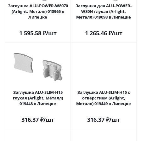
Заглушка ALU-POWER-W8070
Заглушка для ALU-POWER-
(Arlight, Металл) 018965 в
W80N глухая (Arlight,
Липецке
Металл) 019098 в Липецке
1 595.58
₽
/шт
1 265.46
₽
/шт
Заглушка ALU-SLIM-H15
Заглушка ALU-SLIM-H15 с
глухая (Arlight, Металл)
отверстием (Arlight,
019448 в Липецке
Металл) 019449 в Липецке
316.37
₽
/шт
316.37
₽
/шт