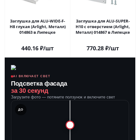
Заглушка для ALU-WIDE-F-
Заглушка для ALU-SUPER-
H8 глухая (Arlight, Металл)
H10 с отверстием (Arlight,
014863 в Липецке
Металл) 014867 в Липецке
440.16
₽
/шт
770.28
₽
/шт
AI ВКЛЮЧАЕТ СВЕТ
Подсветка фасада
за 30 секунд
Загрузите фото — потяните ползунок и включите свет
ЛЕ
ДО