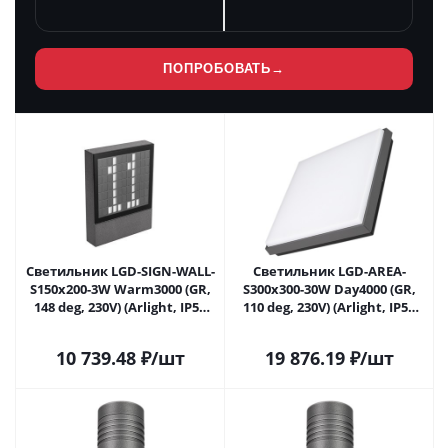
ПОПРОБОВАТЬ
→
Светильник LGD-SIGN-WALL-
Светильник LGD-AREA-
S150x200-3W Warm3000 (GR,
S300x300-30W Day4000 (GR,
148 deg, 230V) (Arlight, IP54
110 deg, 230V) (Arlight, IP54
Металл, 3 года) 031060 в
Металл, 3 года) 032428 в
Липецке
Липецке
10 739.48
₽
/шт
19 876.19
₽
/шт