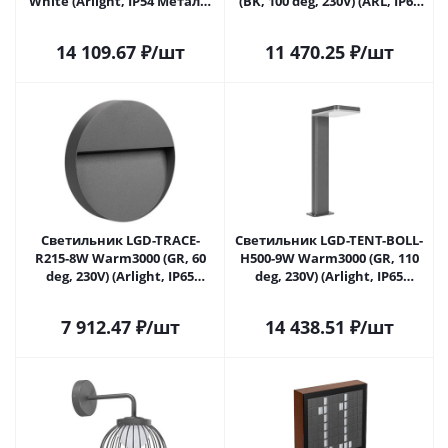
White (Arlight, IP54 Металл,
(BK, 100 deg, 230V) (ARL, IP65
3 года) 020336 в Липецке
Металл, 3 года) (Arlight, IP65
Металл, 3 года) 021928(1) в
14 109.67
₽
/шт
11 470.25
₽
/шт
Липецке
Светильник LGD-TRACE-
Светильник LGD-TENT-BOLL-
R215-8W Warm3000 (GR, 60
H500-9W Warm3000 (GR, 110
deg, 230V) (Arlight, IP65
deg, 230V) (Arlight, IP65
Металл, 3 года) 029957 в
Металл, 3 года) 029969 в
Липецке
Липецке
7 912.47
₽
/шт
14 438.51
₽
/шт