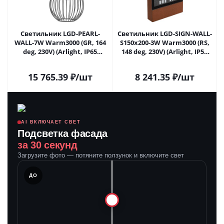
Светильник LGD-PEARL-
Светильник LGD-SIGN-WALL-
WALL-7W Warm3000 (GR, 164
S150x200-3W Warm3000 (RS,
deg, 230V) (Arlight, IP65
148 deg, 230V) (Arlight, IP54
Металл, 3 года) 029973 в
Металл, 3 года) 030022 в
Липецке
Липецке
15 765.39
₽
/шт
8 241.35
₽
/шт
AI ВКЛЮЧАЕТ СВЕТ
Подсветка фасада
за 30 секунд
Загрузите фото — потяните ползунок и включите свет
ЛЕ
ДО