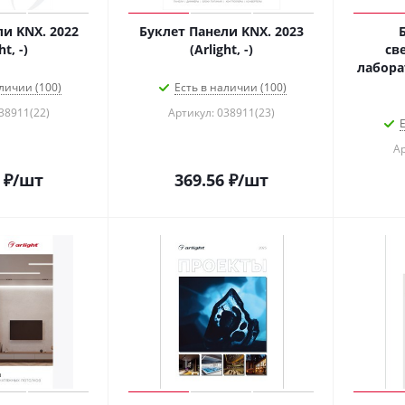
и KNX. 2022
Буклет Панели KNX. 2023
ht, -)
(Arlight, -)
св
лаборат
личии (100)
Есть в наличии (100)
38911(22)
Артикул: 038911(23)
Е
Ар
₽
/шт
369.56
₽
/шт