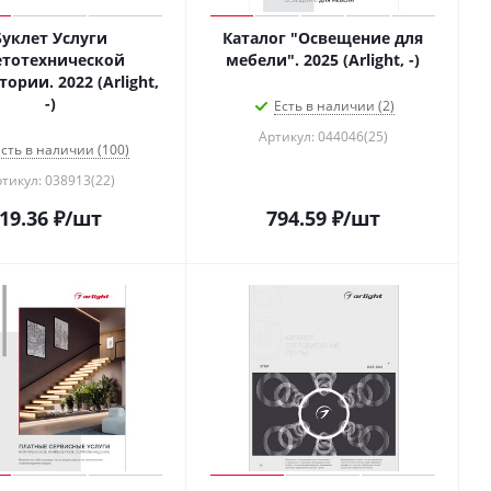
Буклет Услуги
Каталог "Освещение для
етотехнической
мебели". 2025 (Arlight, -)
ории. 2022 (Arlight,
-)
Есть в наличии (2)
Артикул: 044046(25)
сть в наличии (100)
тикул: 038913(22)
19.36
₽
/шт
794.59
₽
/шт