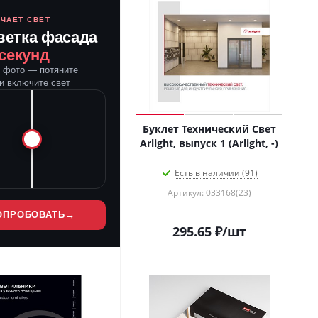
ЮЧАЕТ СВЕТ
ветка фасада
 секунд
е фото — потяните
и включите свет
Буклет Технический Свет
Arlight, выпуск 1 (Arlight, -)
Есть в наличии (91)
Артикул: 033168(23)
ОПРОБОВАТЬ
→
295.65
₽
/шт