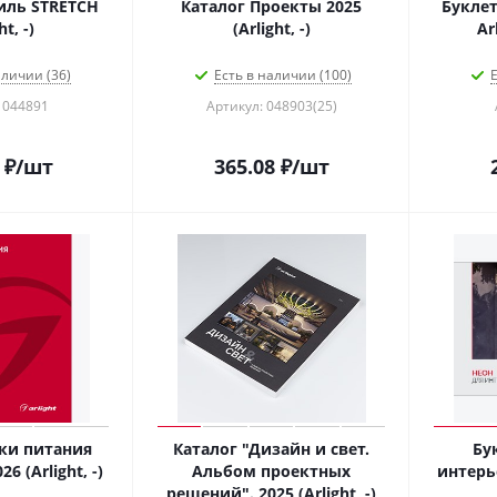
иль STRETCH
Каталог Проекты 2025
Буклет
ht, -)
(Arlight, -)
Arl
аличии (36)
Есть в наличии (100)
Е
 044891
Артикул: 048903(25)
₽
/шт
365.08
₽
/шт
ки питания
Каталог "Дизайн и свет.
Бу
26 (Arlight, -)
Альбом проектных
интерь
решений". 2025 (Arlight, -)