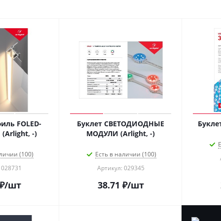
иль FOLED-
Буклет СВЕТОДИОДНЫЕ
Буклет 
Arlight, -)
МОДУЛИ (Arlight, -)
Е
личии (100)
Есть в наличии (100)
 028731
Артикул: 029345
₽
/шт
38.71
₽
/шт