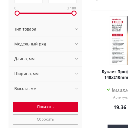
0
3 180
Тип товара
Модельный ряд
Длина, мм
Буклет Проф
Ширина, мм
148х210mm (
Высота, мм
Есть в на
Артикул:
19.36
Сбросить