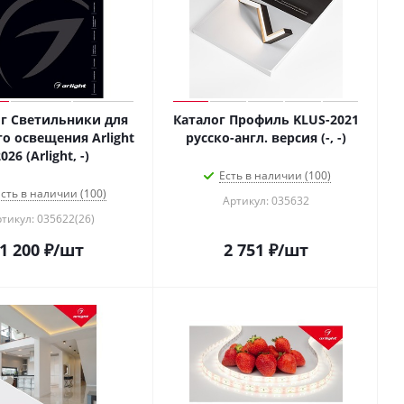
г Светильники для
Каталог Профиль KLUS-2021
о освещения Arlight
русско-англ. версия (-, -)
026 (Arlight, -)
Есть в наличии (100)
сть в наличии (100)
Артикул: 035632
тикул: 035622(26)
1 200
₽
/шт
2 751
₽
/шт