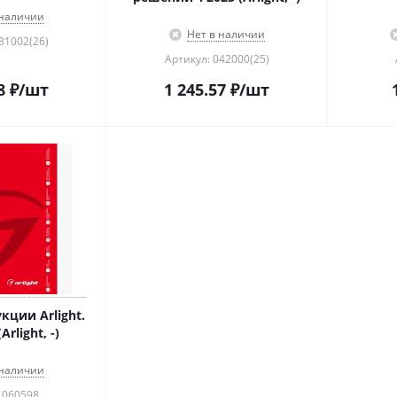
 наличии
Нет в наличии
31002(26)
Артикул: 042000(25)
8
₽
/шт
1 245.57
₽
/шт
кции Arlight.
Arlight, -)
 наличии
 060598