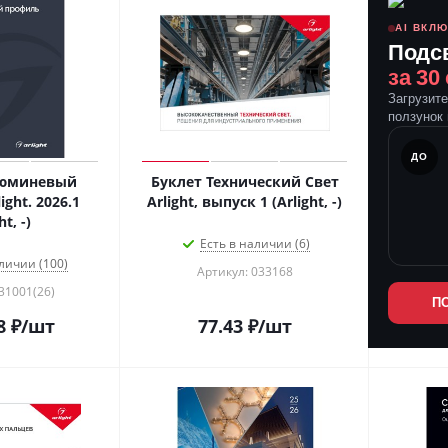
AI ВКЛ
Подс
за 30
Загрузит
ползунок 
ПОСЛЕ
ДО
люминевый
Буклет Технический Свет
ght. 2026.1
Arlight, выпуск 1 (Arlight, -)
ht, -)
Есть в наличии (6)
личии (100)
Артикул: 033168
31001(26)
П
8
₽
/шт
77.43
₽
/шт