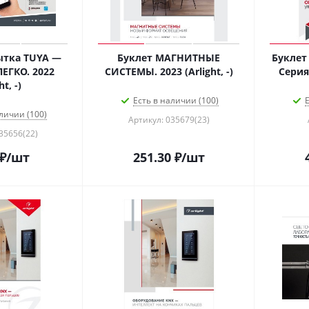
ытка TUYA —
Буклет МАГНИТНЫЕ
Буклет
ЕГКО. 2022
СИСТЕМЫ. 2023 (Arlight, -)
Серия 
ht, -)
Есть в наличии (100)
Е
личии (100)
Артикул: 035679(23)
35656(22)
₽
/шт
251.30
₽
/шт