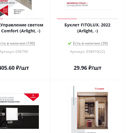
 Управление светом
Буклет FITOLUX. 2022
Comfort (Arlight, -)
(Arlight, -)
сть в наличии (100)
Есть в наличии (39)
Артикул: 036790
Артикул: 038910(22)
405.60
₽
/шт
29.96
₽
/шт