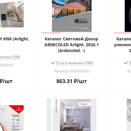
KNX (Arlight,
Каталог Световой Декор
Катало
)
ARDECOLED Arlight. 2026.1
уличног
(Ardecoled, -)
2
личии (100)
Есть в наличии (100)
Е
 034748
Артикул: 035620(26)
Ар
₽
/шт
863.31
₽
/шт