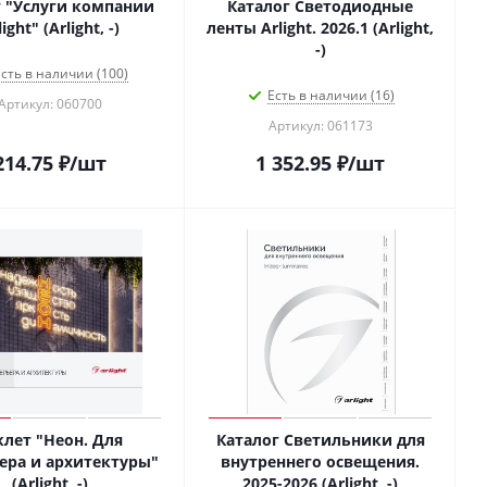
 "Услуги компании
Каталог Светодиодные
ight" (Arlight, -)
ленты Arlight. 2026.1 (Arlight,
-)
сть в наличии (100)
Есть в наличии (16)
Артикул: 060700
Артикул: 061173
214.75
₽
/шт
1 352.95
₽
/шт
клет "Неон. Для
Каталог Светильники для
ера и архитектуры"
внутреннего освещения.
(Arlight, -)
2025-2026 (Arlight, -)