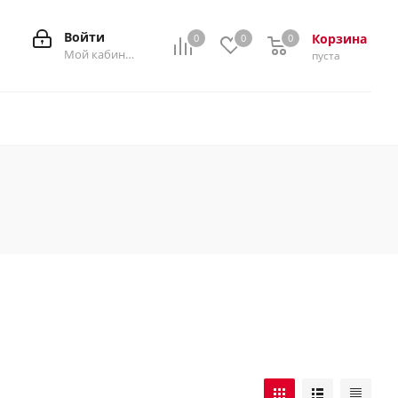
Войти
Корзина
0
0
0
0
Мой кабинет
пуста