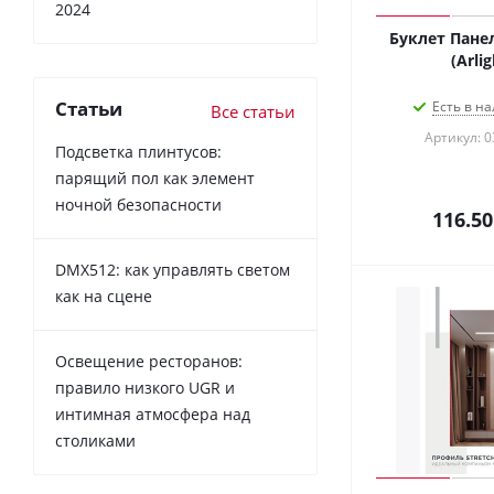
2024
Буклет Панел
(Arlig
Статьи
Есть в на
Все статьи
Артикул: 0
Подсветка плинтусов:
парящий пол как элемент
ночной безопасности
116.50
DMX512: как управлять светом
как на сцене
Освещение ресторанов:
правило низкого UGR и
интимная атмосфера над
столиками