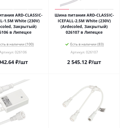
тания ARD-CLASSIC-
Шина питания ARD-CLASSIC-
L-1.5M White (230V)
ICEFALL-2.5M White (230V)
ecoled, Закрытый)
(Ardecoled, Закрытый)
6106 в Липецке
026107 в Липецке
сть в наличии (100)
Есть в наличии (83)
Артикул: 026106
Артикул: 026107
942.64
₽
/шт
2 545.12
₽
/шт