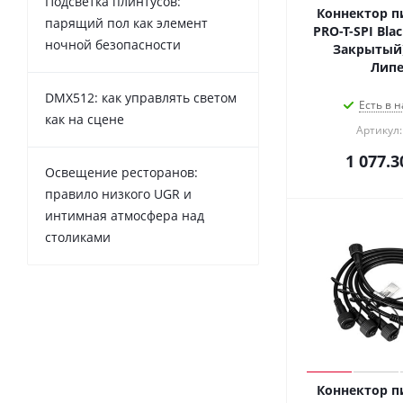
Подсветка плинтусов:
Коннектор п
парящий пол как элемент
PRO-T-SPI Blac
ночной безопасности
Закрытый)
Лип
DMX512: как управлять светом
Есть в н
как на сцене
Артикул:
1 077.3
Освещение ресторанов:
правило низкого UGR и
интимная атмосфера над
столиками
Коннектор п