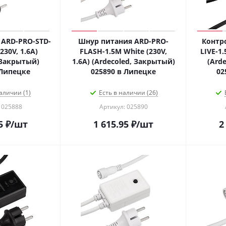
ARD-PRO-STD-
Шнур питания ARD-PRO-
Контр
230V, 1.6A)
FLASH-1.5M White (230V,
LIVE-1.
 Закрытый)
1.6A) (Ardecoled, Закрытый)
(Ard
 Липецке
025890 в Липецке
02
аличии (1)
Есть в наличии (26)
 025888
Артикул: 025890
5
₽
/шт
1 615.95
₽
/шт
2