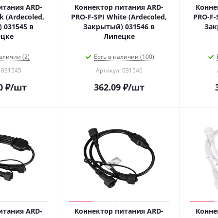
итания ARD-
Коннектор питания ARD-
Конне
k (Ardecoled,
PRO-F-SPI White (Ardecoled,
PRO-F-S
 031545 в
Закрытый) 031546 в
Зак
ецке
Липецке
аличии (2)
Есть в наличии (100)
 031545
Артикул: 031546
0
₽
/шт
362.09
₽
/шт
итания ARD-
Коннектор питания ARD-
Конне