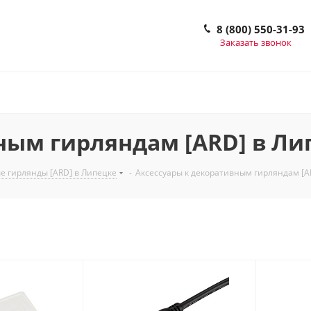
8 (800) 550-31-93
Заказать звонок
ным гирляндам [ARD] в Ли
е гирлянды [ARD] в Липецке
-
Аксессуары к декоративным гирляндам [A