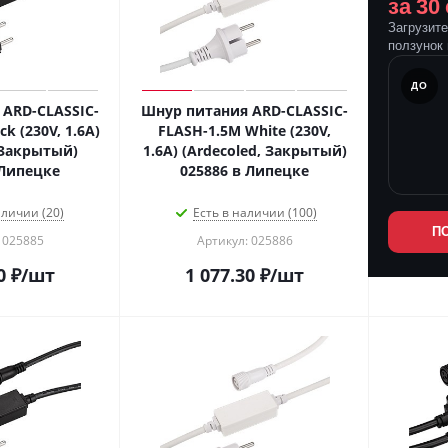
за 30
Загрузит
ползунок 
ПОСЛЕ
ДО
ARD-CLASSIC-
Шнур питания ARD-CLASSIC-
k (230V, 1.6A)
FLASH-1.5M White (230V,
 Закрытый)
1.6A) (Ardecoled, Закрытый)
 Липецке
025886 в Липецке
аличии (20)
Есть в наличии (100)
П
 025885
Артикул: 025886
0
₽
/шт
1 077.30
₽
/шт