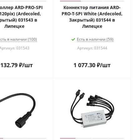
оллер ARD-PRO-SPI
Коннектор питания ARD-
 120pix) (Ardecoled,
PRO-T-SPI White (Ardecoled,
рытый) 031543 в
Закрытый) 031544 в
Липецке
Липецке
сть в наличии (100)
Есть в наличии (59)
Артикул: 031543
Артикул: 031544
 132.79
₽
/шт
1 077.30
₽
/шт