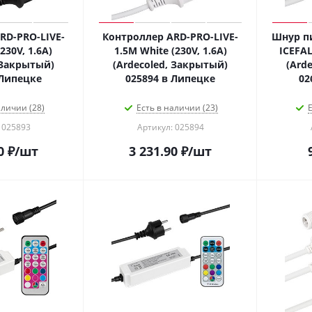
RD-PRO-LIVE-
Контроллер ARD-PRO-LIVE-
Шнур пи
230V, 1.6A)
1.5M White (230V, 1.6A)
ICEFAL
 Закрытый)
(Ardecoled, Закрытый)
(Ard
 Липецке
025894 в Липецке
02
аличии (28)
Есть в наличии (23)
Е
 025893
Артикул: 025894
0
₽
/шт
3 231.90
₽
/шт