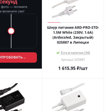
 секунд
е фото — потяните
и включите свет
Шнур питания ARD-PRO-STD-
1.5M White (230V, 1.6A)
(Ardecoled, Закрытый)
025887 в Липецке
Есть в наличии (34)
ОПРОБОВАТЬ
→
Артикул: 025887
1 615.95
₽
/шт