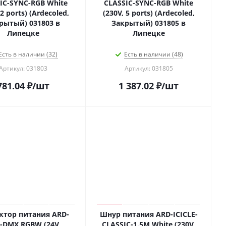
IC-SYNC-RGB White
CLASSIC-SYNC-RGB White
 2 ports) (Ardecoled,
(230V, 5 ports) (Ardecoled,
рытый) 031803 в
Закрытый) 031805 в
Липецке
Липецке
Есть в наличии (32)
Есть в наличии (48)
Артикул: 031803
Артикул: 031805
781.04
₽
/шт
1 387.02
₽
/шт
ктор питания ARD-
Шнур питания ARD-ICICLE-
-DMX RGBW (24V,
CLASSIC-1.5M White (230V,