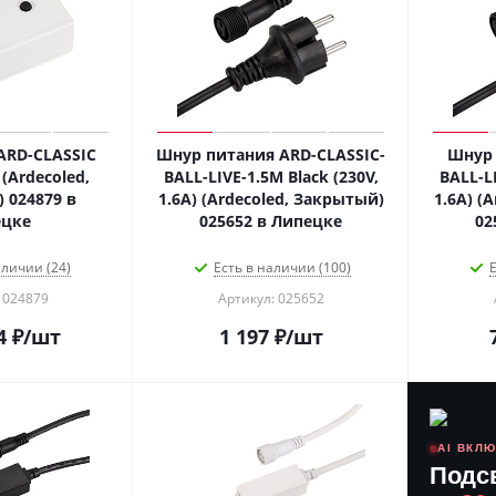
ARD-CLASSIC
Шнур питания ARD-CLASSIC-
Шнур 
 (Ardecoled,
BALL-LIVE-1.5M Black (230V,
BALL-LI
 024879 в
1.6A) (Ardecoled, Закрытый)
1.6A) (
ецке
025652 в Липецке
02
аличии (24)
Есть в наличии (100)
Е
 024879
Артикул: 025652
4
₽
/шт
1 197
₽
/шт
AI ВКЛ
Подс