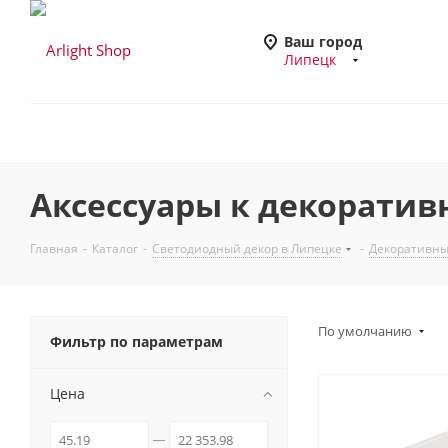
Ваш город
Липецк
Аксессуары к декоратив
Главная
-
Каталог
-
Светодиодный декор в Липецке
-
Декоративны
По умолчанию
Фильтр по параметрам
Цена