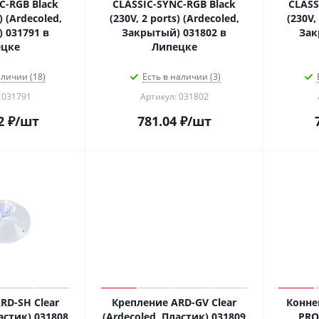
C-RGB Black
CLASSIC-SYNC-RGB Black
CLASS
) (Ardecoled,
(230V, 2 ports) (Ardecoled,
(230V,
 031791 в
Закрытый) 031802 в
Зак
ецке
Липецке
аличии (18)
Есть в наличии (3)
 031791
Артикул: 031802
2
₽
/шт
781.04
₽
/шт
RD-SH Clear
Крепление ARD-GV Clear
Конне
астик) 031808
(Ardecoled, Пластик) 031809
PRO