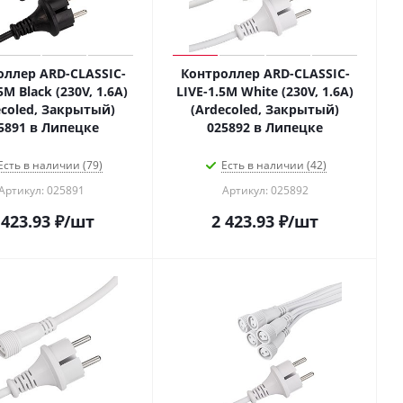
оллер ARD-CLASSIC-
Контроллер ARD-CLASSIC-
5M Black (230V, 1.6A)
LIVE-1.5M White (230V, 1.6A)
ecoled, Закрытый)
(Ardecoled, Закрытый)
5891 в Липецке
025892 в Липецке
Есть в наличии (79)
Есть в наличии (42)
Артикул: 025891
Артикул: 025892
 423.93
₽
/шт
2 423.93
₽
/шт