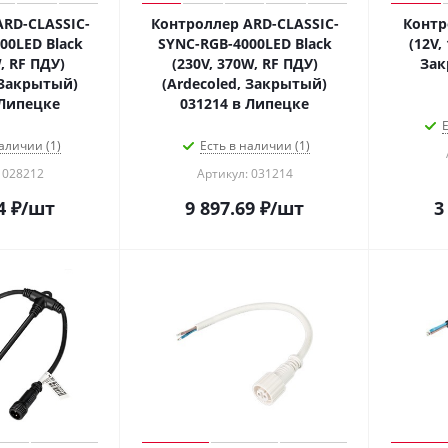
RD-CLASSIC-
Контроллер ARD-CLASSIC-
Контр
00LED Black
SYNC-RGB-4000LED Black
(12V,
, RF ПДУ)
(230V, 370W, RF ПДУ)
Зак
 Закрытый)
(Ardecoled, Закрытый)
 Липецке
031214 в Липецке
Е
аличии (1)
Есть в наличии (1)
 028212
Артикул: 031214
4
₽
/шт
9 897.69
₽
/шт
3