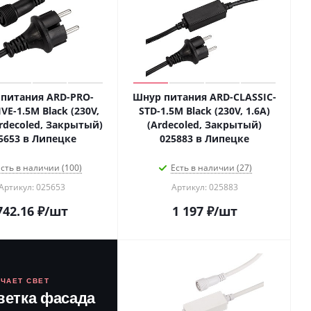
питания ARD-PRO-
Шнур питания ARD-CLASSIC-
VE-1.5M Black (230V,
STD-1.5M Black (230V, 1.6A)
Ardecoled, Закрытый)
(Ardecoled, Закрытый)
5653 в Липецке
025883 в Липецке
сть в наличии (100)
Есть в наличии (27)
Артикул: 025653
Артикул: 025883
742.16
₽
/шт
1 197
₽
/шт
ЮЧАЕТ СВЕТ
ветка фасада