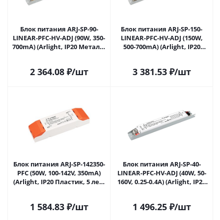
Блок питания ARJ-SP-90-
Блок питания ARJ-SP-150-
LINEAR-PFC-HV-ADJ (90W, 350-
LINEAR-PFC-HV-ADJ (150W,
700mA) (Arlight, IP20 Металл,
500-700mA) (Arlight, IP20
5 лет) 032901 в Липецке
Металл, 5 лет) 032902 в
Липецке
2 364.08
₽
/шт
3 381.53
₽
/шт
Блок питания ARJ-SP-142350-
Блок питания ARJ-SP-40-
PFC (50W, 100-142V, 350mA)
LINEAR-PFC-HV-ADJ (40W, 50-
(Arlight, IP20 Пластик, 5 лет)
160V, 0.25-0.4A) (Arlight, IP20
033284 в Липецке
Металл, 5 лет) 033334(1) в
Липецке
1 584.83
₽
/шт
1 496.25
₽
/шт