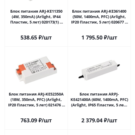
Блок питания ARJ-KE11350
Блок питания ARJ-KE361400
(4W, 350mA) (Arlight, IP44
(50W, 1400mA, PFC) (Arlight,
Пластик, 5 лет) 020173(1) в
IP20 Пластик, 5 лет) 020677 в
Липецке
Липецке
538.65
₽
/шт
1 795.50
₽
/шт
Блок питания ARJ-KE52350A
Блок питания ARPJ-
(18W, 350mA, PFC) (Arlight,
KE421400A (60W, 1400mA, PFC)
IP20 Пластик, 5 лет) 021476 в
(Arlight, IP65 Пластик, 5 лет)
Липецке
021904 в Липецке
763.09
₽
/шт
2 379.04
₽
/шт