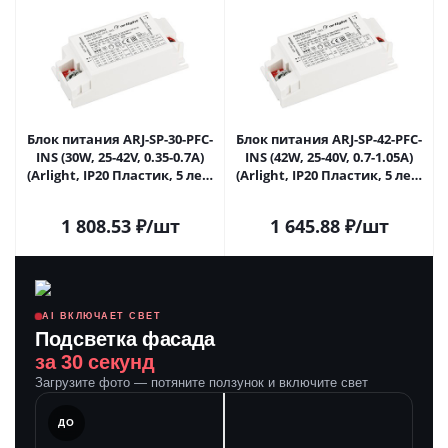
Блок питания ARJ-SP-30-PFC-
Блок питания ARJ-SP-42-PFC-
INS (30W, 25-42V, 0.35-0.7A)
INS (42W, 25-40V, 0.7-1.05A)
(Arlight, IP20 Пластик, 5 лет)
(Arlight, IP20 Пластик, 5 лет)
023071(1) в Липецке
023072(1) в Липецке
1 808.53
₽
/шт
1 645.88
₽
/шт
AI ВКЛЮЧАЕТ СВЕТ
Подсветка фасада
за 30 секунд
Загрузите фото — потяните ползунок и включите свет
ЛЕ
ДО