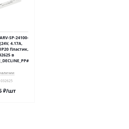
ARV-SP-24100-
24V, 4.17A,
 IP20 Пластик,
32625 в
_DECLINE_PP#
 наличии
 032625
5
₽
/шт