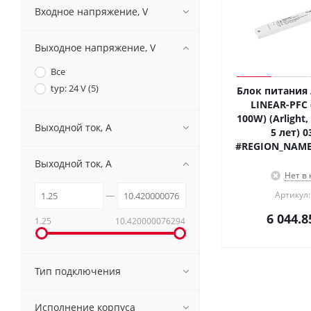
Входное напряжение, V
Выходное напряжение, V
Все
typ: 24 V (
5
)
Блок питания 
LINEAR-PFC (
100W) (Arlight,
Выходной ток, A
5 лет) 0
#REGION_NAME
Выходной ток, A
Нет в
Артикул:
6 044.8
1.25
10.420000076294
Тип подключения
Исполнение корпуса