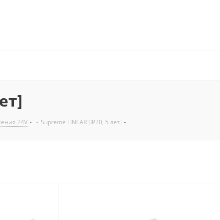
ет]
жения 24V
-
Supreme LINEAR [IP20, 5 лет]