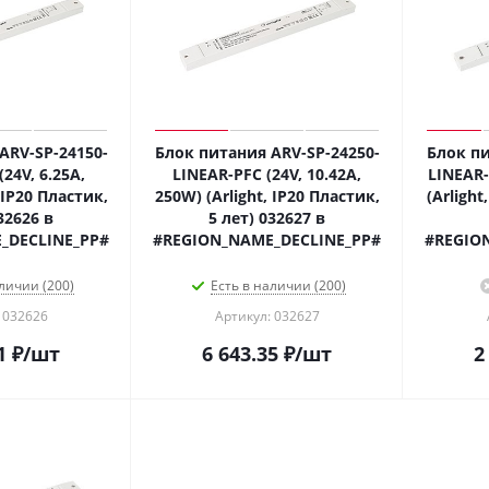
ARV-SP-24150-
Блок питания ARV-SP-24250-
Блок пи
24V, 6.25A,
LINEAR-PFC (24V, 10.42A,
LINEAR-
 IP20 Пластик,
250W) (Arlight, IP20 Пластик,
(Arlight
32626 в
5 лет) 032627 в
_DECLINE_PP#
#REGION_NAME_DECLINE_PP#
#REGIO
личии (200)
Есть в наличии (200)
 032626
Артикул: 032627
1
₽
/шт
6 643.35
₽
/шт
2