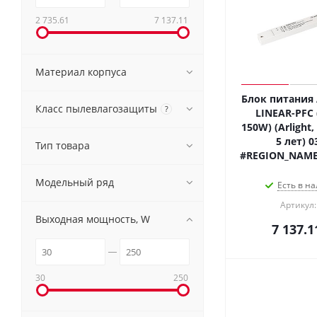
2 735.61
7 137.11
Материал корпуса
Блок питания 
Класс пылевлагозащиты
?
LINEAR-PFC (
150W) (Arlight,
5 лет) 0
Тип товара
#REGION_NAME
Модельный ряд
Есть в на
Артикул:
Выходная мощность, W
7 137.1
30
250